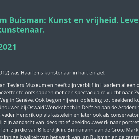
um Buisman: Kunst en vrijheid. Lev
kunstenaar.
2021
12) was Haarlems kunstenaar in hart en ziel.
van Teylers Museum en heeft zijn verblijf in Haarlem alleen
bezetter te ontsnappen met een spectaculaire vlucht naar Zwi
e Weg in Genève. Ook begon hij een opleiding tot beeldend 
eldhouwer bij Oswald Wenckebach in Delft en aan de Académie
n vader Hendrik op als kastelein en later ook als conservat
j zijn aandacht van decoratief beeldhouwwerk naar portretkun
lem zijn die van Bilderdijk in. Brinkmann aan de Grote Mark
zinnige kwaliteit van het werk van Jan Buisman en de central