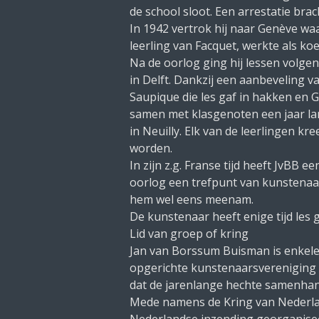
de school sloot. Een arrestatie br
In 1942 vertrok hij naar Genève w
leerling van Facquet, werkte als k
Na de oorlog ging hij lessen volge
in Delft. Dankzij een aanbeveling v
Saupique die les gaf in hakken en 
samen met klasgenoten een jaar l
in Neuilly. Elk van de leerlingen k
worden.
In zijn z.g. Franse tijd heeft JvBB 
oorlog een trefpunt van kunstenaars
hem wel eens meenam.
De kunstenaar heeft enige tijd les
Lid van groep of kring
Jan van Borssum Buisman is enkele j
opgerichte kunstenaarsvereniging D
dat de jarenlange hechte samenhang
Mede namens de Kring van Nederland