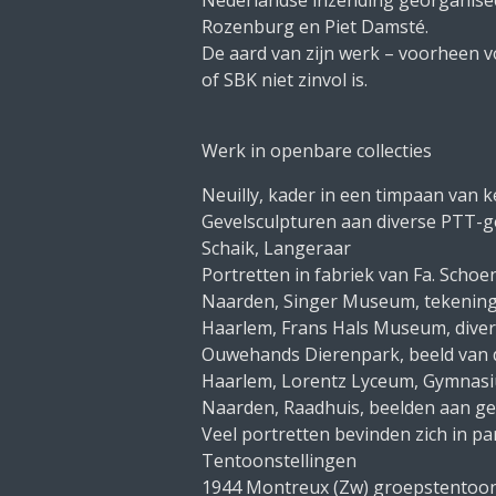
Nederlandse inzending georganiseer
Rozenburg en Piet Damsté.
De aard van zijn werk – voorheen v
of SBK niet zinvol is.
Werk in openbare collecties
Neuilly, kader in een timpaan van k
Gevelsculpturen aan diverse PTT-g
Schaik, Langeraar
Portretten in fabriek van Fa. Schoe
Naarden, Singer Museum, tekenin
Haarlem, Frans Hals Museum, dive
Ouwehands Dierenpark, beeld van d
Haarlem, Lorentz Lyceum, Gymnasi
Naarden, Raadhuis, beelden aan gev
Veel portretten bevinden zich in part
Tentoonstellingen
1944 Montreux (Zw) groepstentoon