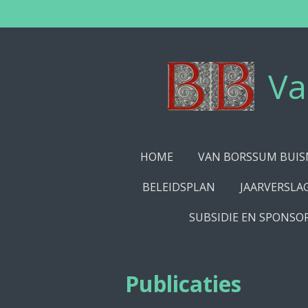
Ga
direct
naar
de
Va
hoofdinhoud
HOME
VAN BORSSUM BUIS
BELEIDSPLAN
JAARVERSLA
SUBSIDIE EN SPONSO
Publicaties