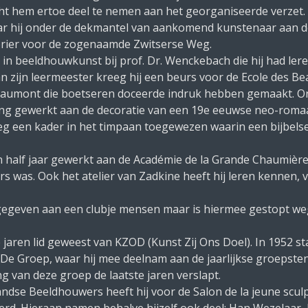
acht hem ertoe deel te nemen aan het georganiseerde verzet.
aar hij onder de dekmantel van aankomend kunstenaar aan de
oerier voor de zogenaamde Zwitserse Weg.
n in beeldhouwkunst bij prof. Dr. Wenckebach die hij had le
an zijn leermeester kreeg hij een beurs voor de Ecole des B
Gaumont die boetseren doceerde indruk hebben gemaakt. Ond
ang gewerkt aan de decoratie van een 19e eeuwse neo-roma
reeg een kader in het timpaan toegewezen waarin een bijbels
een half jaar gewerkt aan de Académie de la Grande Chaumière
 was. Ook het atelier van Zadkine heeft hij leren kennen, v
 gegeven aan een clubje mensen maar is hiermee gestopt we
aren lid geweest van KZOD (Kunst Zij Ons Doel). In 1952 sta
e Groep, waar hij mee deelnam aan de jaarlijkse groepsten
 van deze groep de laatste jaren verslapt.
se Beeldhouwers heeft hij voor de Salon de la jeune sculpt