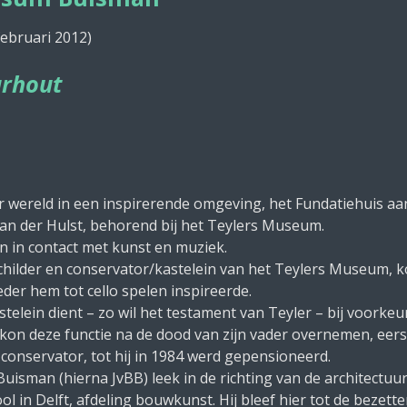
februari 2012)
urhout
wereld in een inspirerende omgeving, het Fundatiehuis aa
van der Hulst, behorend bij het Teylers Museum.
 in contact met kunst en muziek.
tschilder en conservator/kastelein van het Teylers Museum, k
eder hem tot cello spelen inspireerde.
stelein dient – zo wil het testament van Teyler – bij voork
on deze functie na de dood van zijn vader overnemen, eers
s conservator, tot hij in 1984 werd gepensioneerd.
isman (hierna JvBB) leek in de richting van de architectuur
 in Delft, afdeling bouwkunst. Hij bleef hier tot de bezetter