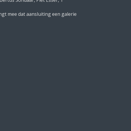
ertus Sondaar, Piet Esser, T
gt mee dat aansluiting een galerie