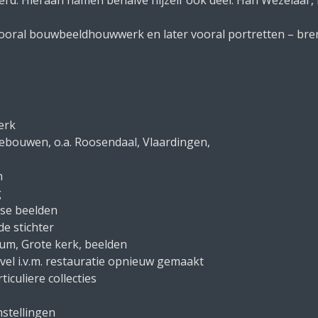
d. Hieraan namen behalve hijzelf ook deel: Han Wezelaar, B
ooral bouwbeeldhouwwerk en later vooral portretten – bren
erk
ebouwen, o.a. Roosendaal, Vlaardingen,
n
g
rse beelden
e stichter
um, Grote kerk, beelden
el i.v.m. restauratie opnieuw gemaakt
iculiere collecties
stellingen