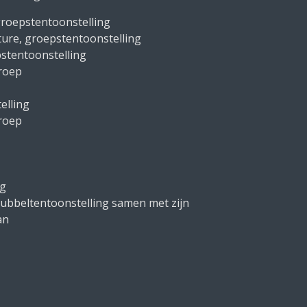
roepstentoonstelling
pture, groepstentoonstelling
stentoonstelling
roep
elling
roep
ng
ubbeltentoonstelling samen met zijn
an